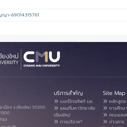
สัญญา-69014315761
บริการสำคัญ
Site Map
เบอร์โทรศัพท์ มช.
หลักสูตร
อ.เมือง จ.เชียงใหม่ 50200
แผนที่มหาวิทยาลัย
การศึกษ
4 1300
เชียงใหม่
คณะและห
7143
การบริจาค*
ข่าวสาร
cmu.ac.th