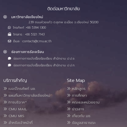
ติดต่อมหาวิทยาลัย
มหาวิทยาลัยเชียงใหม่
239 ถนนห้วยแก้ว ต.สุเทพ อ.เมือง จ.เชียงใหม่ 50200
โทรศัพท์ :+66 5394 1300
โทรสาร : +66 5321 7143
อีเมล : contacts@cmu.ac.th
ช่องทางการร้องเรียน
ช่องทางการแจ้งเรื่องร้องเรียน สำนักงาน ป.ป.ช.
ช่องทางการแจ้งเรื่องร้องเรียน สำนักงาน ป.ป.ท.
บริการสำคัญ
Site Map
เบอร์โทรศัพท์ มช.
หลักสูตร
แผนที่มหาวิทยาลัยเชียงใหม่
การศึกษา
การบริจาค*
คณะและหน่วยงาน
CMU MAIL
ข่าวสาร
CMU MIS
เกี่ยวกับ มช.
สำหรับเจ้าหน้าที่
ข้อมูลสาธารณะ