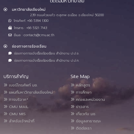
ติดต่อมหาวิทยาลัย
มหาวิทยาลัยเชียงใหม่
239 ถนนห้วยแก้ว ต.สุเทพ อ.เมือง จ.เชียงใหม่ 50200
โทรศัพท์ :+66 5394 1300
โทรสาร : +66 5321 7143
อีเมล : contacts@cmu.ac.th
ช่องทางการร้องเรียน
ช่องทางการแจ้งเรื่องร้องเรียน สำนักงาน ป.ป.ช.
ช่องทางการแจ้งเรื่องร้องเรียน สำนักงาน ป.ป.ท.
บริการสำคัญ
Site Map
เบอร์โทรศัพท์ มช.
หลักสูตร
แผนที่มหาวิทยาลัยเชียงใหม่
การศึกษา
การบริจาค*
คณะและหน่วยงาน
CMU MAIL
ข่าวสาร
CMU MIS
เกี่ยวกับ มช.
สำหรับเจ้าหน้าที่
ข้อมูลสาธารณะ
ติดต่อเรา