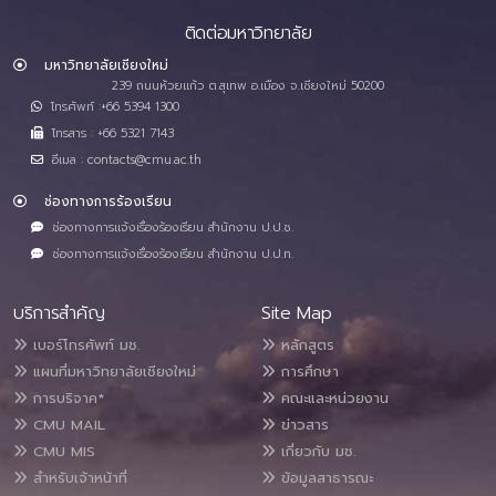
ติดต่อมหาวิทยาลัย
มหาวิทยาลัยเชียงใหม่
239 ถนนห้วยแก้ว ต.สุเทพ อ.เมือง จ.เชียงใหม่ 50200
โทรศัพท์ :+66 5394 1300
โทรสาร : +66 5321 7143
อีเมล : contacts@cmu.ac.th
ช่องทางการร้องเรียน
ช่องทางการแจ้งเรื่องร้องเรียน สำนักงาน ป.ป.ช.
ช่องทางการแจ้งเรื่องร้องเรียน สำนักงาน ป.ป.ท.
บริการสำคัญ
Site Map
เบอร์โทรศัพท์ มช.
หลักสูตร
แผนที่มหาวิทยาลัยเชียงใหม่
การศึกษา
การบริจาค*
คณะและหน่วยงาน
CMU MAIL
ข่าวสาร
CMU MIS
เกี่ยวกับ มช.
สำหรับเจ้าหน้าที่
ข้อมูลสาธารณะ