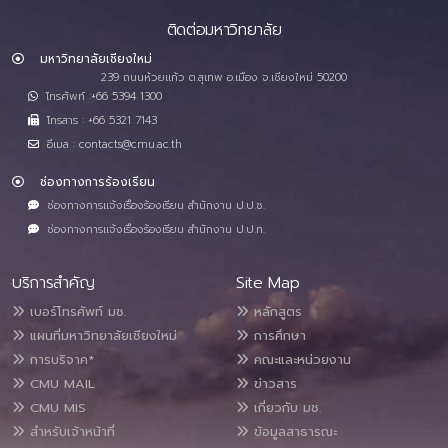
ติดต่อมหาวิทยาลัย
มหาวิทยาลัยเชียงใหม่
239 ถนนห้วยแก้ว ต.สุเทพ อ.เมือง จ.เชียงใหม่ 50200
โทรศัพท์ :+66 5394 1300
โทรสาร : +66 5321 7143
อีเมล : contacts@cmu.ac.th
ช่องทางการร้องเรียน
ช่องทางการแจ้งเรื่องร้องเรียน สำนักงาน ป.ป.ช.
ช่องทางการแจ้งเรื่องร้องเรียน สำนักงาน ป.ป.ท.
บริการสำคัญ
Site Map
เบอร์โทรศัพท์ มช.
หลักสูตร
แผนที่มหาวิทยาลัยเชียงใหม่
การศึกษา
การบริจาค*
คณะและหน่วยงาน
CMU MAIL
ข่าวสาร
CMU MIS
เกี่ยวกับ มช.
สำหรับเจ้าหน้าที่
ข้อมูลสาธารณะ