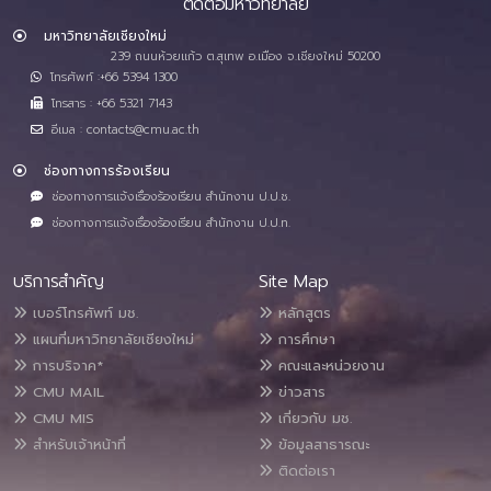
ติดต่อมหาวิทยาลัย
มหาวิทยาลัยเชียงใหม่
239 ถนนห้วยแก้ว ต.สุเทพ อ.เมือง จ.เชียงใหม่ 50200
โทรศัพท์ :+66 5394 1300
โทรสาร : +66 5321 7143
อีเมล : contacts@cmu.ac.th
ช่องทางการร้องเรียน
ช่องทางการแจ้งเรื่องร้องเรียน สำนักงาน ป.ป.ช.
ช่องทางการแจ้งเรื่องร้องเรียน สำนักงาน ป.ป.ท.
บริการสำคัญ
Site Map
เบอร์โทรศัพท์ มช.
หลักสูตร
แผนที่มหาวิทยาลัยเชียงใหม่
การศึกษา
การบริจาค*
คณะและหน่วยงาน
CMU MAIL
ข่าวสาร
CMU MIS
เกี่ยวกับ มช.
สำหรับเจ้าหน้าที่
ข้อมูลสาธารณะ
ติดต่อเรา