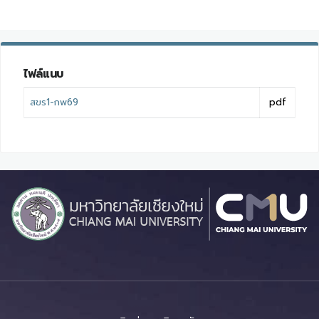
ไฟล์แนบ
สขร1-กพ69
pdf