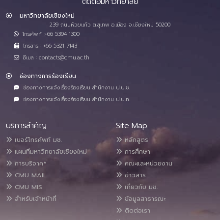
ติดต่อมหาวิทยาลัย
มหาวิทยาลัยเชียงใหม่
239 ถนนห้วยแก้ว ต.สุเทพ อ.เมือง จ.เชียงใหม่ 50200
โทรศัพท์ :+66 5394 1300
โทรสาร : +66 5321 7143
อีเมล : contacts@cmu.ac.th
ช่องทางการร้องเรียน
ช่องทางการแจ้งเรื่องร้องเรียน สำนักงาน ป.ป.ช.
ช่องทางการแจ้งเรื่องร้องเรียน สำนักงาน ป.ป.ท.
บริการสำคัญ
Site Map
เบอร์โทรศัพท์ มช.
หลักสูตร
แผนที่มหาวิทยาลัยเชียงใหม่
การศึกษา
การบริจาค*
คณะและหน่วยงาน
CMU MAIL
ข่าวสาร
CMU MIS
เกี่ยวกับ มช.
สำหรับเจ้าหน้าที่
ข้อมูลสาธารณะ
ติดต่อเรา