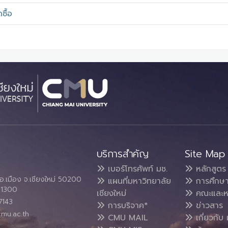
ซื้อ
บริการสำคัญ
Site Map
เบอร์โทรศัพท์ มช.
หลักสูตร
อ.เมือง จ.เชียงใหม่ 50200
แผนที่มหาวิทยาลัย
การศึกษ
4 1300
เชียงใหม่
คณะและห
7143
การบริจาค*
ข่าวสาร
cmu.ac.th
CMU MAIL
เกี่ยวกับ 