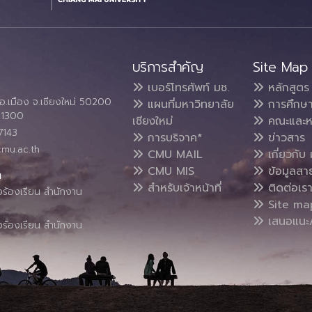
บริการสำคัญ
Site Map
เบอร์โทรศัพท์ มช.
หลักสูตร
อ.เมือง จ.เชียงใหม่ 50200
แผนที่มหาวิทยาลัย
การศึกษ
4 1300
เชียงใหม่
คณะและห
7143
การบริจาค*
ข่าวสาร
cmu.ac.th
CMU MAIL
เกี่ยวกับ 
CMU MIS
ข้อมูลสา
น
สำหรับเจ้าหน้าที่
ติดต่อเร
งร้องเรียน สำนักงาน
Site ma
เสนอแนะ/
งร้องเรียน สำนักงาน