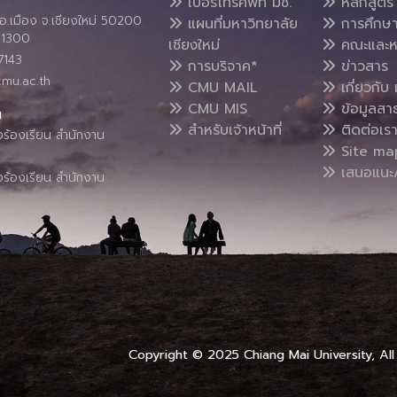
เบอร์โทรศัพท์ มช.
หลักสูตร
อ.เมือง จ.เชียงใหม่ 50200
แผนที่มหาวิทยาลัย
การศึกษ
4 1300
เชียงใหม่
คณะและห
7143
การบริจาค*
ข่าวสาร
cmu.ac.th
CMU MAIL
เกี่ยวกับ 
CMU MIS
ข้อมูลสา
น
สำหรับเจ้าหน้าที่
ติดต่อเร
งร้องเรียน สำนักงาน
Site ma
เสนอแนะ/
งร้องเรียน สำนักงาน
Copyright © 2025 Chiang Mai University, All