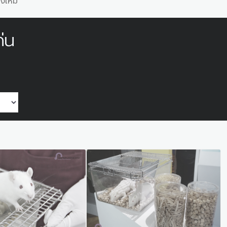
งใหม่
่น