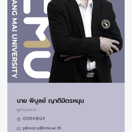
นาย
พิบูลย์ ญาติมิตรหนุน
ผู้อำนวยการ
053943024
piboon.y@cmu.ac.th