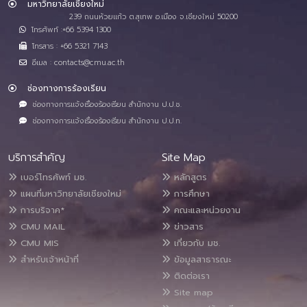
มหาวิทยาลัยเชียงใหม่
239 ถนนห้วยแก้ว ต.สุเทพ อ.เมือง จ.เชียงใหม่ 50200
โทรศัพท์ :+66 5394 1300
โทรสาร : +66 5321 7143
อีเมล : contacts@cmu.ac.th
ช่องทางการร้องเรียน
ช่องทางการแจ้งเรื่องร้องเรียน สำนักงาน ป.ป.ช.
ช่องทางการแจ้งเรื่องร้องเรียน สำนักงาน ป.ป.ท.
บริการสำคัญ
Site Map
เบอร์โทรศัพท์ มช.
หลักสูตร
แผนที่มหาวิทยาลัยเชียงใหม่
การศึกษา
การบริจาค*
คณะและหน่วยงาน
CMU MAIL
ข่าวสาร
CMU MIS
เกี่ยวกับ มช.
สำหรับเจ้าหน้าที่
ข้อมูลสาธารณะ
ติดต่อเรา
Site map