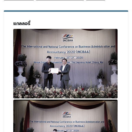
แกลลอรี่