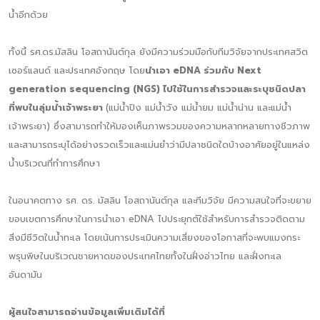
น้ำอีกด้วย
ทั้งนี้ รศ.ดร.มัสลิน โอสถานันต์กุล ยังมีความร่วมมือกับทีมวิจัยจากประเทศสวิต
เซอร์แลนด์ และประเทศอังกฤษ โดย
นำเอา eDNA ร่วมกับ Next
generation sequencing (NGS) ไปใช้ในการสำรวจและระบุชนิดปลา
ที่พบในลุ่มน้ำเจ้าพระยา
(แม่น้ำปิง แม่น้ำวัง แม่น้ำยม แม่น้ำน่าน และแม่น้ำ
เจ้าพระยา) ซึ่งสามารถทำให้มองเห็นภาพรวมของความหลากหลายทางชีวภาพ
และสามารถระบุได้อย่างรวดเร็วและแม่นยำว่ามีปลาชนิดใดบ้างอาศัยอยู่ในแหล่ง
น้ำบริเวณที่ทำการศึกษา
ในอนาคตทาง รศ. ดร. มัสลิน โอสถานันต์กุล และทีมวิจัย มีความสนใจที่จะขยาย
ขอบเขตการศึกษาในการนำเอา eDNA ไปประยุกต์ใช้สำหรับการสำรวจติดตาม
สิ่งมีชีวิตในน้ำทะเล โดยเน้นการประเมินความเสี่ยงของโอกาสที่จะพบแมงกระ
พรุนพิษในบริเวณชายหาดของประเทศไทยทั้งในฝั่งอ่าวไทย และฝั่งทะเล
อันดามัน
ผู้สนใจสามารถอ่านข้อมูลเพิ่มเติมได้ที่