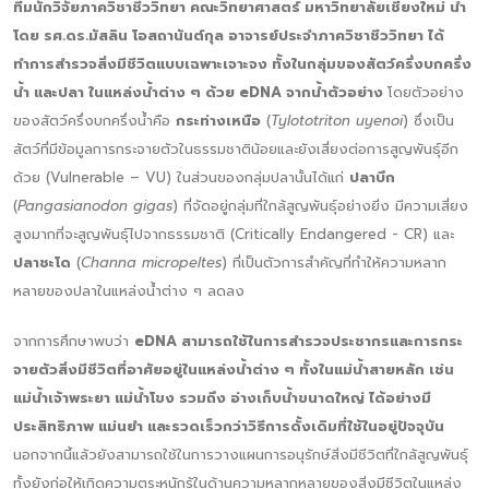
ทีมนักวิจัยภาควิชาชีววิทยา คณะวิทยาศาสตร์ มหาวิทยาลัยเชียงใหม่ นำ
โดย
รศ.ดร.มัสลิน โอสถานันต์กุล อาจารย์ประจำภาควิชาชีววิทยา ได้
ทำการสำรวจสิ่งมีชีวิตแบบเฉพาะเจาะจง ทั้งในกลุ่มของสัตว์ครึ่งบกครึ่ง
น้ำ และปลา ในแหล่งน้ำต่าง ๆ ด้วย eDNA จากน้ำตัวอย่าง
โดยตัวอย่าง
ของสัตว์ครึ่งบกครึ่งน้ำคือ
กระท่างเหนือ
(
Tylototriton uyenoi
) ซึ่งเป็น
สัตว์ที่มีข้อมูลการกระจายตัวในธรรมชาติน้อยและยังเสี่ยงต่อการสูญพันธุ์อีก
ด้วย (Vulnerable – VU) ในส่วนของกลุ่มปลานั้นได้แก่
ปลาบึก
(
Pangasianodon gigas
) ที่จัดอยู่กลุ่มที่ใกล้สูญพันธุ์อย่างยิ่ง มีความเสี่ยง
สูงมากที่จะสูญพันธุ์ไปจากธรรมชาติ (Critically Endangered - CR) และ
ปลาชะโด
(
Channa micropeltes
) ที่เป็นตัวการสำคัญที่ทำให้ความหลาก
หลายของปลาในแหล่งน้ำต่าง ๆ ลดลง
จากการศึกษาพบว่า
eDNA สามารถใช้ในการสำรวจประชากรและการกระ
จายตัวสิ่งมีชีวิตที่อาศัยอยู่ในแหล่งน้ำต่าง ๆ ทั้งในแม่น้ำสายหลัก เช่น
แม่น้ำเจ้าพระยา แม่น้ำโขง รวมถึง อ่างเก็บน้ำขนาดใหญ่ ได้อย่างมี
ประสิทธิภาพ แม่นยำ และรวดเร็วกว่าวิธีการดั้งเดิมที่ใช้ในอยู่ปัจจุบัน
นอกจากนี้แล้วยังสามารถใช้ในการวางแผนการอนุรักษ์สิ่งมีชีวิตที่ใกล้สูญพันธุ์
ทั้งยังก่อให้เกิดความตระหนักรู้ในด้านความหลากหลายของสิ่งมีชีวิตในแหล่ง