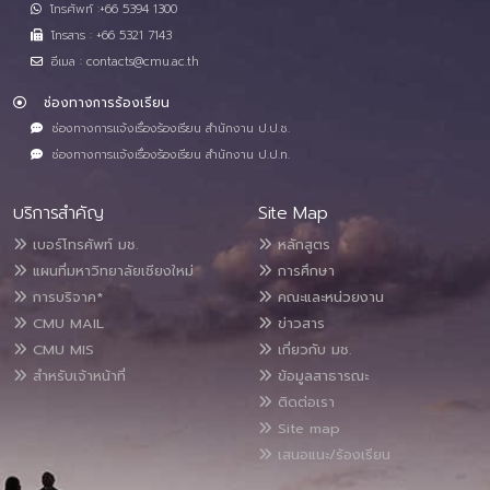
โทรศัพท์ :+66 5394 1300
โทรสาร : +66 5321 7143
อีเมล : contacts@cmu.ac.th
ช่องทางการร้องเรียน
ช่องทางการแจ้งเรื่องร้องเรียน สำนักงาน ป.ป.ช.
ช่องทางการแจ้งเรื่องร้องเรียน สำนักงาน ป.ป.ท.
บริการสำคัญ
Site Map
เบอร์โทรศัพท์ มช.
หลักสูตร
แผนที่มหาวิทยาลัยเชียงใหม่
การศึกษา
การบริจาค*
คณะและหน่วยงาน
CMU MAIL
ข่าวสาร
CMU MIS
เกี่ยวกับ มช.
สำหรับเจ้าหน้าที่
ข้อมูลสาธารณะ
ติดต่อเรา
Site map
เสนอแนะ/ร้องเรียน