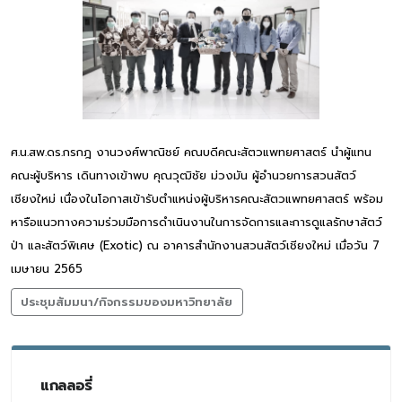
ศ.น.สพ.ดร.กรกฎ งานวงศ์พาณิชย์ คณบดีคณะสัตวแพทยศาสตร์ นำผู้แทน
คณะผู้บริหาร เดินทางเข้าพบ คุณวุฒิชัย ม่วงมัน ผู้อำนวยการสวนสัตว์
เชียงใหม่ เนื่องในโอกาสเข้ารับตำแหน่งผู้บริหารคณะสัตวแพทยศาสตร์ พร้อม
หารือแนวทางความร่วมมือการดำเนินงานในการจัดการและการดูแลรักษาสัตว์
ป่า และสัตว์พิเศษ (Exotic) ณ อาคารสำนักงานสวนสัตว์เชียงใหม่ เมื่อวัน 7
เมษายน 2565
ประชุมสัมมนา/กิจกรรมของมหาวิทยาลัย
แกลลอรี่