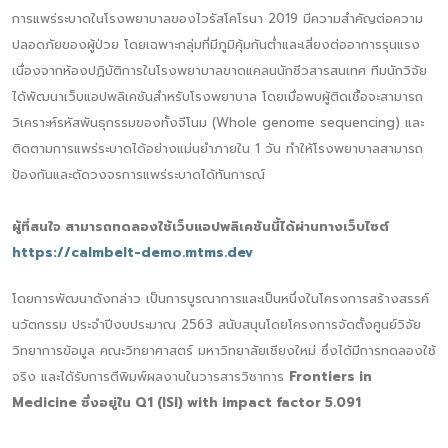
การแพร่ระบาดในโรงพยาบาลของไวรัสโคโรนา 2019 มีความสำคัญต่อความ
ปลอดภัยของผู้ป่วย โดยเฉพาะกลุ่มที่มีภูมิคุ้มกันต่ำและเสี่ยงต่ออาการรุนแรง
เนื่องจากห้องปฏิบัติการในโรงพยาบาลขาดแคลนนักชีวสารสนเทศ ทีมนักวิจัย
ได้พัฒนาเว็บแอปพลิเคชันสำหรับโรงพยาบาล โดยเมื่อพบผู้ติดเชื้อจะสามารถ
วิเคราะห์รหัสพันธุกรรมของทั้งจีโนม (Whole genome sequencing) และ
ติดตามการแพร่ระบาดได้อย่างแม่นยำภายใน 1 วัน ทำให้โรงพยาบาลสามารถ
ป้องกันและตัดวงจรการแพร่ระบาดได้ทันการณ์
ผู้ที่สนใจ สามารถทดลองใช้เว็บแอปพลิเคชันนี้ได้ผ่านทางเว็บไซต์
https://calmbelt-demo.mtms.dev
โดยการพัฒนาดังกล่าว เป็นการบูรณาการและเป็นหนึ่งในโครงการสร้างสรรค์
นวัตกรรม ประจำปีงบประมาณ 2563 สนับสนุนโดยโครงการจัดตั้งศูนย์วิจัย
วิทยาการข้อมูล คณะวิทยาศาสตร์ มหาวิทยาลัยเชียงใหม่ ซึ่งได้มีการทดลองใช้
จริง และได้รับการตีพิมพ์ผลงานในวารสารวิชาการ
Frontiers in
Medicine ซึ่งอยู่ใน Q1 (ISI) with impact factor 5.091