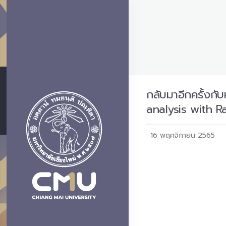
กลับมาอีกครั้งกั
analysis with Rap
16 พฤศจิกายน 2565