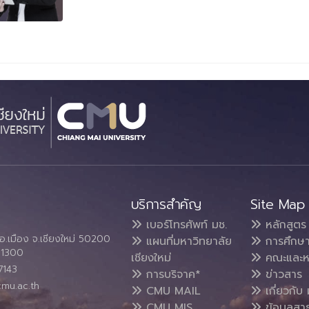
บริการสำคัญ
Site Map
เบอร์โทรศัพท์ มช.
หลักสูตร
อ.เมือง จ.เชียงใหม่ 50200
แผนที่มหาวิทยาลัย
การศึกษ
4 1300
เชียงใหม่
คณะและห
7143
การบริจาค*
ข่าวสาร
cmu.ac.th
CMU MAIL
เกี่ยวกับ 
CMU MIS
ข้อมูลสา