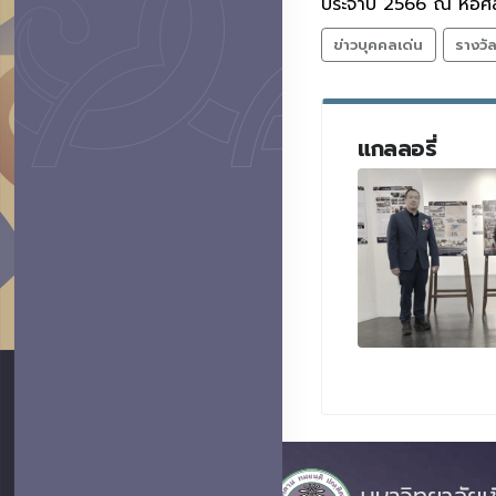
ประจำปี 2566 ณ หอศิล
ข่าวบุคคลเด่น
รางวั
แกลลอรี่