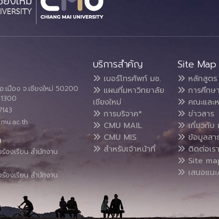
บริการสำคัญ
Site Map
เบอร์โทรศัพท์ มช.
หลักสูตร
อ.เมือง จ.เชียงใหม่ 50200
แผนที่มหาวิทยาลัย
การศึกษ
4 1300
เชียงใหม่
คณะและห
7143
การบริจาค*
ข่าวสาร
cmu.ac.th
CMU MAIL
เกี่ยวกับ 
CMU MIS
ข้อมูลสา
น
สำหรับเจ้าหน้าที่
ติดต่อเร
งร้องเรียน สำนักงาน
Site ma
เสนอแนะ/
งร้องเรียน สำนักงาน