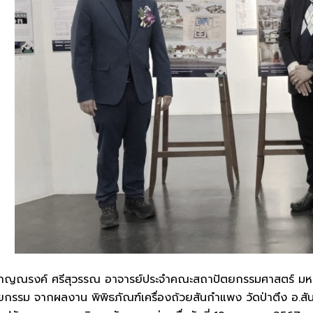
ญณรงค์ ศรีสุวรรณ อาจารย์ประจำคณะสถาปัตยกรรมศาสตร์ มหาวิทย
รรม จากผลงาน พิพิธภัณฑ์เครื่องถ้วยสันกำแพง วัดป่าตึง อ.สันกำ