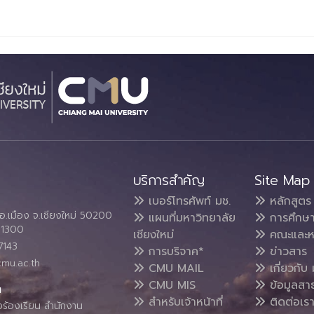
บริการสำคัญ
Site Map
เบอร์โทรศัพท์ มช.
หลักสูตร
อ.เมือง จ.เชียงใหม่ 50200
แผนที่มหาวิทยาลัย
การศึกษ
4 1300
เชียงใหม่
คณะและห
7143
การบริจาค*
ข่าวสาร
cmu.ac.th
CMU MAIL
เกี่ยวกับ 
CMU MIS
ข้อมูลสา
น
สำหรับเจ้าหน้าที่
ติดต่อเร
งร้องเรียน สำนักงาน