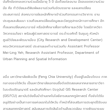
บันทึกข้อตกลงความร่วมมือมีอายุ 5 ปี นับตั้งแต่ลงนาม มีขอบเขตความร่วม
มือ คือ ทำวิจัยและตีพิมพ์ผลงานร่วมกันจัดบรรยาย และแลกเปลี่ยน
ประสบการณ์ ส่งคณาจารย์และนักศึกษาเข้าร่วมกิจกรรมทางวิชาการ งาน
ประชุมและสัมมนา รวมถึงแลกเปลี่ยนข้อมูลและวัสดุอุปกรณ์ทางการศึกษา อีก
ทั้งแลกเปลี่ยนคณาจารย์ หรือนักศึกษาเพื่อการศึกษาและวิจัย โดยมีภาควิชา
วิศวกรรมโยธา พร้อมผู้ช่วยศาสตราจารย์ ดร.ดํารงศักดิ์ รินชุมภู หัวหน้า
ศูนย์วิจัยและพัฒนาเมือง (City Research and Development Center)
คณะวิศวกรรมศาสตร์ ประสานและทำงานร่วมกับ Assistant Professor
Mei-Ling Yeh; Research Assistant Professor, Department of
Urban Planning and Spatial Information
อนึ่ง มหาวิทยาลัยเฝิงเจี่ย (Feng Chia University) ตั้งอยู่ในเมืองไถจง ภาค
กลางของไต้หวัน เป็นมหาวิทยาลัยเอกชนชื่อดังเปิดสอนหลากหลายสาขาวิชา
ในระดับปริญญาตรี และบัณฑิตศึกษา ปัจจุบันมี GIS Research Center
(GIS.FCU) สถาบันวิจัยชั้นนำด้านเทคโนโลยีสารสนเทศภูมิศาสตร์ ทั้งยังได้รับ
อนุมัติอย่างเป็นทางการแห่งแรกในไต้หวัน ทำหน้าที่ส่งเสริมการประยุกต์ใช้ระบบ
สารสนเทศภูมิศาสตร์ สนับสนุนการตัดสินใจด้านสิ่งแวดล้อม การพัฒนาระบบ