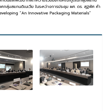
กาสผลักดันและพัฒนากลไกความร่วมมือกับคณะทูตในกลุ่มสแกน
ทศกลุ่มสแกนดิเนเวีย ในระหว่างการประชุม ผศ. ดร. สุฐพัศ คำ
Developing “An Innovative Packaging Materials”