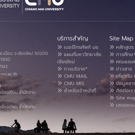
บริการสำคัญ
Site Map
เบอร์โทรศัพท์ มช.
หลักสูตร
อ.เมือง จ.เชียงใหม่ 50200
แผนที่มหาวิทยาลัย
การศึกษ
4 1300
เชียงใหม่
คณะและห
7143
การบริจาค*
ข่าวสาร
cmu.ac.th
CMU MAIL
เกี่ยวกับ 
CMU MIS
ข้อมูลสา
น
สำหรับเจ้าหน้าที่
ติดต่อเร
งร้องเรียน สำนักงาน
Site ma
เสนอแนะ/
งร้องเรียน สำนักงาน