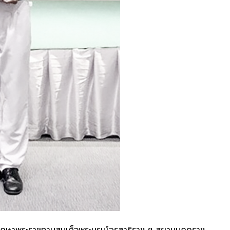
รศึกษาพระราชทานสมเด็จพระบรมโอรสาธิราช ฯ สยามมกุฎราช