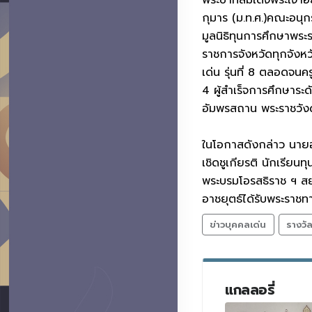
กุมาร (ม.ท.ศ.)คณะอนุ
มูลนิธิทุนการศึกษาพระ
ราชการจังหวัดทุกจังหว
เด่น รุ่นที่ 8 ตลอดจนคร
4 ผู้สำเร็จการศึกษาระ
อัมพรสถาน พระราชวังด
ในโอกาสดังกล่าว นายอา
เชิดชูเกียรติ นักเรียน
พระบรมโอรสธิราช ฯ สยา
อาชยุตธ์ได้รับพระราชทา
ข่าวบุคคลเด่น
รางวั
แกลลอรี่