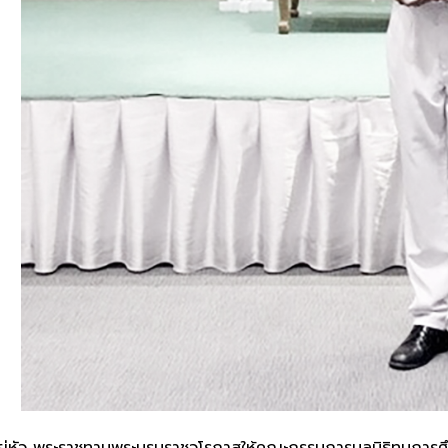
อยู่หัว พระราชทานพระบรมราชวโรกาสให้คณะกรรมการมูลนิธิทุนกา