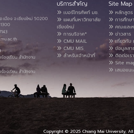
บริการสำคัญ
Site Map
เบอร์โทรศัพท์ มช.
หลักสูตร
อ.เมือง จ.เชียงใหม่ 50200
แผนที่มหาวิทยาลัย
การศึกษ
4 1300
เชียงใหม่
คณะและห
7143
การบริจาค*
ข่าวสาร
cmu.ac.th
CMU MAIL
เกี่ยวกับ 
CMU MIS
ข้อมูลสา
น
สำหรับเจ้าหน้าที่
ติดต่อเร
งร้องเรียน สำนักงาน
Site ma
เสนอแนะ/
งร้องเรียน สำนักงาน
Copyright © 2025 Chiang Mai University, All