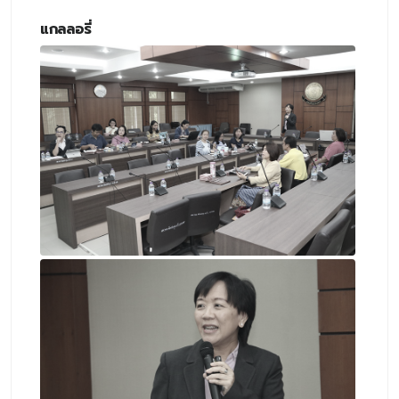
แกลลอรี่