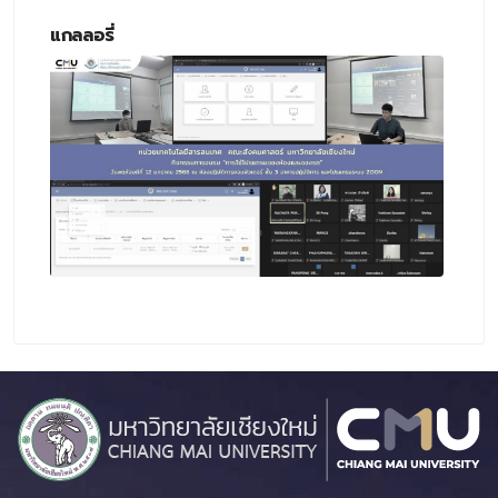
แกลลอรี่