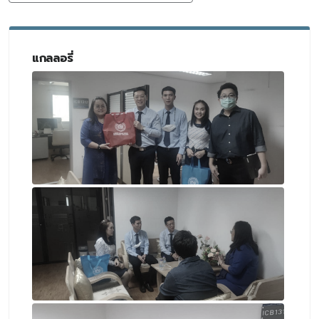
แกลลอรี่