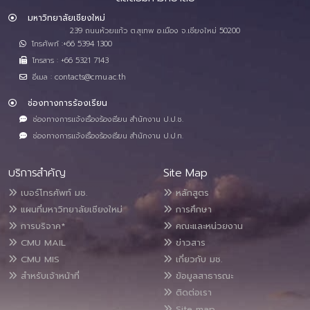
มหาวิทยาลัยเชียงใหม่
239 ถนนห้วยแก้ว ต.สุเทพ อ.เมือง จ.เชียงใหม่ 50200
โทรศัพท์ :+66 5394 1300
โทรสาร : +66 5321 7143
อีเมล : contacts@cmu.ac.th
ช่องทางการร้องเรียน
ช่องทางการแจ้งเรื่องร้องเรียน สำนักงาน ป.ป.ช.
ช่องทางการแจ้งเรื่องร้องเรียน สำนักงาน ป.ป.ท.
บริการสำคัญ
Site Map
เบอร์โทรศัพท์ มช.
หลักสูตร
แผนที่มหาวิทยาลัยเชียงใหม่
การศึกษา
การบริจาค*
คณะและหน่วยงาน
CMU MAIL
ข่าวสาร
CMU MIS
เกี่ยวกับ มช.
สำหรับเจ้าหน้าที่
ข้อมูลสาธารณะ
ติดต่อเรา
Site map