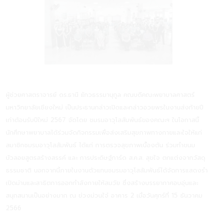
ผู้ช่วยศาสตราจารย์ ดร.ธานี แ้กวธรรมานุกูล คณบดีคณะพยาบาลศาสตร์
มหาวิทยาลัยเชียงใหม่ เป็นประธานกล่าวเปิดและกล่าวอวยพรในงานส่งท้ายปี
เก่าต้อนรับปีใหม่ 2567 จัดโดย ชมรมอาวุโสสัมพันธ์ของคณะฯ ในโอกาสนี้
นักศึกษาพยาบาลได้ร่วมจัดกิจกรรมเพื่อส่งเสริมสุขภาพทางกายและใจให้แก่
สมาชิกชมรมอาวุโสสัมพันธ์ ได้แก่ การตรวจสุขภาพเบื้องต้น ร่วมทำขนม
บัวลอยสูตรสร้างสรรค์ และ การประดิษฐ์การ์ด ส.ค.ส. สุขใจ ตกแต่งจากวัสดุ
ธรรมชาติ นอกจากนี้ภายในงานตัวแทนชมรมอาวุโสสัมพันธ์ได้จัดการแสดงรำ
เปิดม่านและสาธิตการออกกำลังกายให้สมวัย ซึ่งสร้างบรรยากาศอบอุ่นและ
สนุกสนานเป็นอย่างมาก ณ ข่วงม่วนใจ๋ อาคาร 2 เมื่อวันศุกร์ที่ 15 ธันวาคม
2566