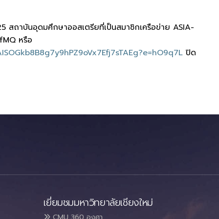
สถาบันอุดมศึกษาออสเตรียที่เป็นสมาชิกเครือข่าย ASIA-
ZfMQ หรือ
uoAISOGkb8B8g7y9hPZ9oVx7Efj7sTAEg?e=hO9q7L
ปิด
เยี่ยมชมมหาวิทยาลัยเชียงใหม่
CMU 360 องศา