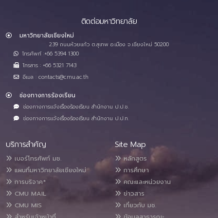
ติดต่อมหาวิทยาลัย
มหาวิทยาลัยเชียงใหม่
239 ถนนห้วยแก้ว ต.สุเทพ อ.เมือง จ.เชียงใหม่ 50200
โทรศัพท์ :+66 5394 1300
โทรสาร : +66 5321 7143
อีเมล : contacts@cmu.ac.th
ช่องทางการร้องเรียน
ช่องทางการแจ้งเรื่องร้องเรียน สำนักงาน ป.ป.ช.
ช่องทางการแจ้งเรื่องร้องเรียน สำนักงาน ป.ป.ท.
บริการสำคัญ
Site Map
เบอร์โทรศัพท์ มช.
หลักสูตร
แผนที่มหาวิทยาลัยเชียงใหม่
การศึกษา
การบริจาค*
คณะและหน่วยงาน
CMU MAIL
ข่าวสาร
CMU MIS
เกี่ยวกับ มช.
สำหรับเจ้าหน้าที่
ข้อมูลสาธารณะ