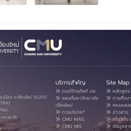
บริการสำคัญ
Site Map
เบอร์โทรศัพท์ มช.
หลักสูตร
อ.เมือง จ.เชียงใหม่ 50200
แผนที่มหาวิทยาลัย
การศึกษ
4 1300
เชียงใหม่
คณะและห
7143
การบริจาค*
ข่าวสาร
cmu.ac.th
CMU MAIL
เกี่ยวกับ 
CMU MIS
ข้อมูลสา
น