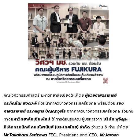
คณะวิศวกรรมศาสตร์ มหาวิทยาลัยเชียงใหม่โดย
ผู้ช่วยศาสตราจารย์
ดร.ภิญโญ พวงมะลิ
หัวหน้าภาควิชาวิศวกรรมเครื่องกล พร้อมด้วย
รอง
ศาสตราจารย์ ดร.กลยุทธ ปัญญาวุธโธ
จากภาควิชาวิศวกรรมเครื่องกล ร่วมกับ
ทาง
มหาวิทยาลัยเชียงใหม่
ให้การต้อนรับคณะผู้บริหารจาก
บริษัท ฟูจิคูระ
อิเล็กทรอนิกส์ คอมโพเน้นส์ (ประเทศไทย) จำกัด
จำนวน 6 ท่าน นำโดย
Mr.Takaharu Serizawa
FECL President and CEO,
Mr.Jaroon