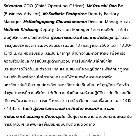
Srivanton
COO (Chief Operating Officer),
Mr.Yasushi Ono
BA
(Business Advisor),
Mr.Sudkate Prabpriree
Deputy Factory
Manager,
Mr.Karinyapong Chuwakunanan
Division Manager และ
Mr.Anek Kirdsong
Deputy Division Manager โดยทางบริษัทฯ ได้เข้า
พบผู้บริหารมหาลัยเชียงใหม่
ผู้ช่วยศาสตราจารย์ ดร. ชาย รังสิยากูล
ผู้อำนวย
การศูนย์บริหารจัดการเมืองอัจฉริยะ ในวันที่ 13 กรกฎาคม 2566 เวลา 13.00-
13.15 น. ณ ห้องรับรอง ม.ล.ปิ่น มาลากุล สำนักงานมหาวิทยาลัย เพื่อหารือ
ความร่วมมือและการสนับสนุนด้านทุนวิจัย การรับนักศึกษาฝึกเข้าฝึก
ประสบการณ์ทั้งในและต่างประเทศ และเยี่ยมชมห้องปฏิบัติการเพื่อศึกษาดูงาน
ระบบกักเก็บพลังงานไฮโดรเจน ณ ศูนย์พัฒนาพลังงานสะอาดเพื่อ
มหาวิทยาลัยสีเขียว ศูนย์การศึกษามหาวิทยาลัยเชียงใหม่ หริภุญไชย จังหวัด
ลำพูน ในการนี้ทางบริษัทฯ ได้เดินทางเข้าเยี่ยมชมห้องปฏิบัติการกักเก็บและเก็บ
เกี่ยวพลังงาน ณ อาคารเครื่องกล 3 ภาควิชาวิศวกรรมเครื่องกล เวลา 13.15
- 13.45 น. โดยมี
ผู้ช่วยศาสตราจารย์ ดร.ภิญโญ พวงมะลิ
และ
รอง
ศาสตราจารย์ ดร.กลยุทธ ปัญญาวุธโธ
เป็นผู้ประสานงาน อำนวยความสะดวกใน
การนำคณะฯ เข้าพบและเยี่ยมชมห้องปฏิบัติงานดังกล่าว
ประชุมสัมมนา/กิจกรรมของมหาวิทยาลัย
ข่าวเด่น