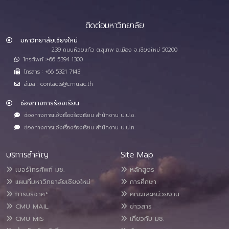
ติดต่อมหาวิทยาลัย
มหาวิทยาลัยเชียงใหม่
239 ถนนห้วยแก้ว ต.สุเทพ อ.เมือง จ.เชียงใหม่ 50200
โทรศัพท์ :+66 5394 1300
โทรสาร : +66 5321 7143
อีเมล : contacts@cmu.ac.th
ช่องทางการร้องเรียน
ช่องทางการแจ้งเรื่องร้องเรียน สำนักงาน ป.ป.ช.
ช่องทางการแจ้งเรื่องร้องเรียน สำนักงาน ป.ป.ท.
บริการสำคัญ
Site Map
เบอร์โทรศัพท์ มช.
หลักสูตร
แผนที่มหาวิทยาลัยเชียงใหม่
การศึกษา
การบริจาค*
คณะและหน่วยงาน
CMU MAIL
ข่าวสาร
CMU MIS
เกี่ยวกับ มช.