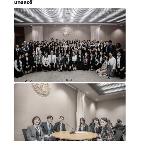
แกลลอรี่