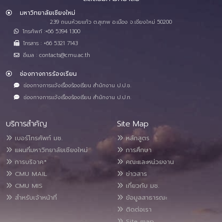
มหาวิทยาลัยเชียงใหม่
239 ถนนห้วยแก้ว ต.สุเทพ อ.เมือง จ.เชียงใหม่ 50200
โทรศัพท์ :+66 5394 1300
โทรสาร : +66 5321 7143
อีเมล : contacts@cmu.ac.th
ช่องทางการร้องเรียน
ช่องทางการแจ้งเรื่องร้องเรียน สำนักงาน ป.ป.ช.
ช่องทางการแจ้งเรื่องร้องเรียน สำนักงาน ป.ป.ท.
บริการสำคัญ
Site Map
เบอร์โทรศัพท์ มช.
หลักสูตร
แผนที่มหาวิทยาลัยเชียงใหม่
การศึกษา
การบริจาค*
คณะและหน่วยงาน
CMU MAIL
ข่าวสาร
CMU MIS
เกี่ยวกับ มช.
สำหรับเจ้าหน้าที่
ข้อมูลสาธารณะ
ติดต่อเรา
Site map