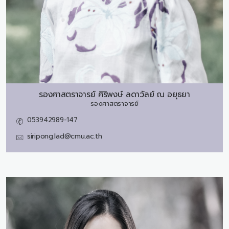
รองศาสตราจารย์
ศิริพงษ์ ลดาวัลย์ ณ อยุธยา
รองศาสตราจารย์
053942989-147
siripong.lad@cmu.ac.th