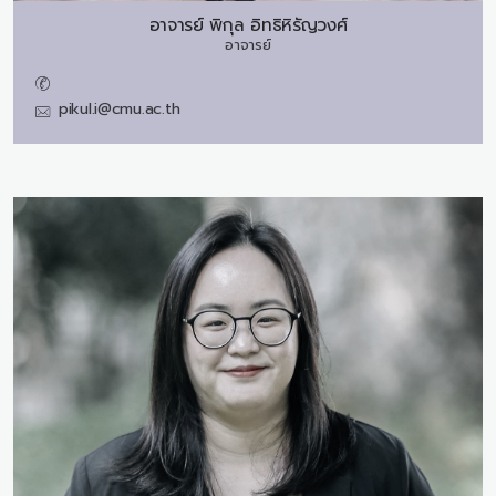
อาจารย์
พิกุล อิทธิหิรัญวงศ์
อาจารย์
pikul.i@cmu.ac.th