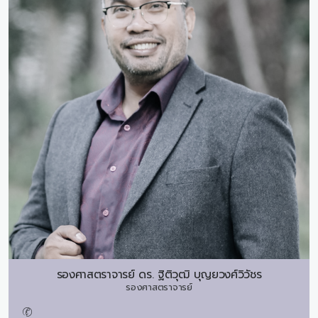
รองศาสตราจารย์ ดร.
ฐิติวุฒิ บุญยวงศ์วิวัชร
รองศาสตราจารย์