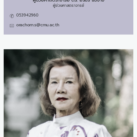
ผู้ช่วยศาสตราจารย์ ดร.
อรชร แซ่จาง
ผู้ช่วยศาสตราจารย์
053942960
orachorn.s@cmu.ac.th