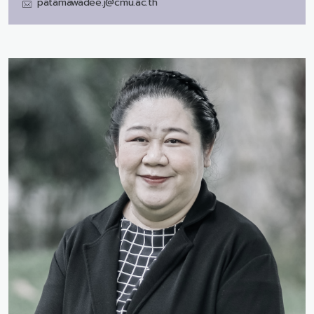
patamawadee.j@cmu.ac.th