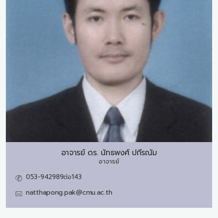
อาจารย์ ดร.
นัทธพงศ์ ปกีรณัม
อาจารย์
053-942989ต่อ143
natthapong.pak@cmu.ac.th