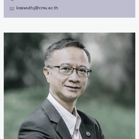
kraiwuth.j@cmu.ac.th