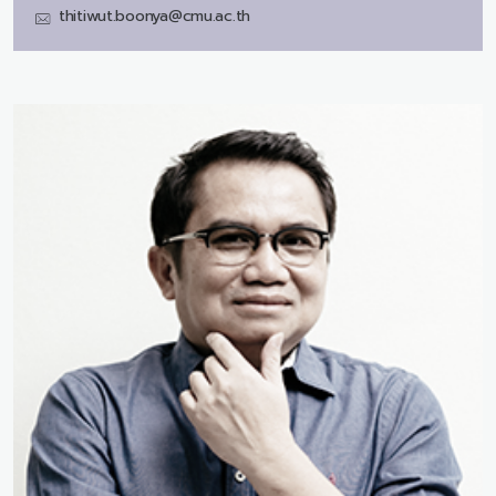
thitiwut.boonya@cmu.ac.th