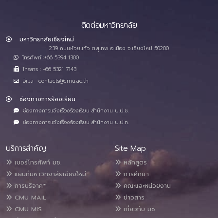
ติดต่อมหาวิทยาลัย
มหาวิทยาลัยเชียงใหม่
239 ถนนห้วยแก้ว ต.สุเทพ อ.เมือง จ.เชียงใหม่ 50200
โทรศัพท์ :+66 5394 1300
โทรสาร : +66 5321 7143
อีเมล : contacts@cmu.ac.th
ช่องทางการร้องเรียน
ช่องทางการแจ้งเรื่องร้องเรียน สำนักงาน ป.ป.ช.
ช่องทางการแจ้งเรื่องร้องเรียน สำนักงาน ป.ป.ท.
บริการสำคัญ
Site Map
เบอร์โทรศัพท์ มช.
หลักสูตร
แผนที่มหาวิทยาลัยเชียงใหม่
การศึกษา
การบริจาค*
คณะและหน่วยงาน
CMU MAIL
ข่าวสาร
CMU MIS
เกี่ยวกับ มช.