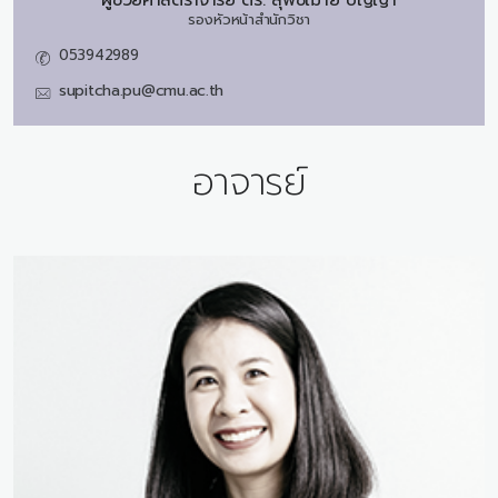
ผู้ช่วยศาสตราจารย์ ดร.
สุพิชฌาย์ ปัญญา
รองหัวหน้าสำนักวิชา
053942989
supitcha.pu@cmu.ac.th
อาจารย์