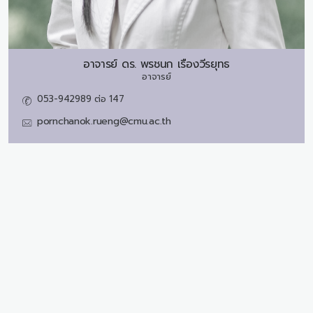
อาจารย์ ดร.
พรชนก เรืองวีรยุทธ
อาจารย์
053-942989 ต่อ 147
pornchanok.rueng@cmu.ac.th