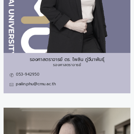
รองศาสตราจารย์ ดร.
ไพลิน ภู่จีนาพันธุ์
รองศาสตราจารย์
053-942950
pailin.phu@cmu.ac.th