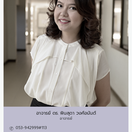
อาจารย์ ดร.
พินสุดา วงศ์อนันต์
อาจารย์
053-942999#113