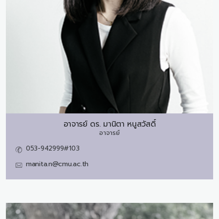
อาจารย์ ดร.
มานิตา หนูสวัสดิ์
อาจารย์
053-942999#103
manita.n@cmu.ac.th