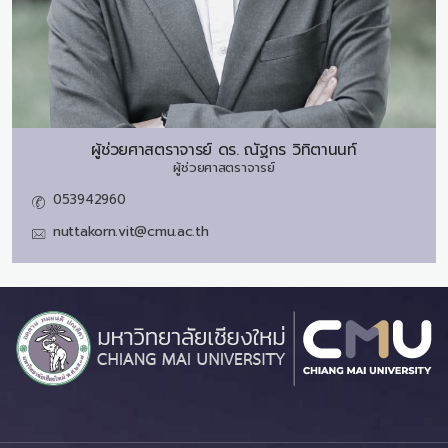
ผู้ช่วยศาสตราจารย์ ดร.
ณัฐกร วิทิตานนท์
ผู้ช่วยศาสตราจารย์
053942960
nuttakorn.vit@cmu.ac.th