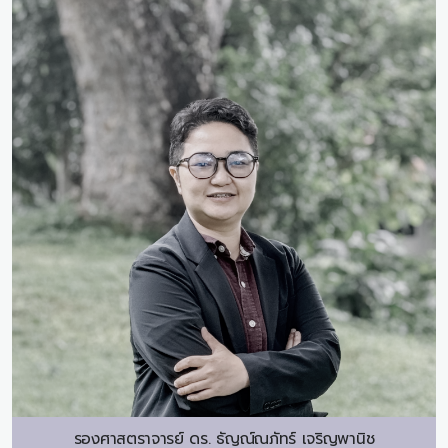
รองศาสตราจารย์ ดร.
ธัญณ์ณภัทร์ เจริญพานิช