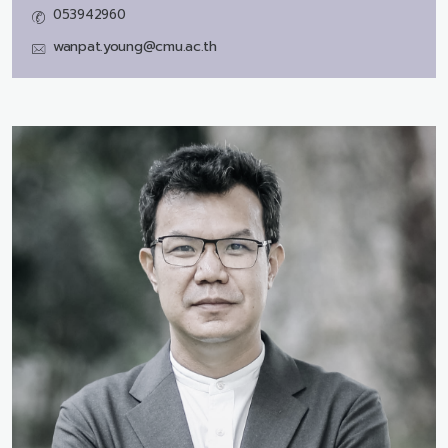
053942960
wanpat.young@cmu.ac.th