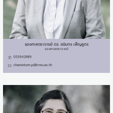
รองศาสตราจารย์ ดร.
ชนินทร เพ็ญสูตร
รองศาสตราจารย์
053942989
chanintorn.p@cmu.ac.th