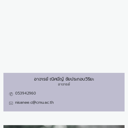
อาจารย์
ณิศนีญ์ ชัยประกอบวิริยะ
อาจารย์
053942960
nisanee.c@cmu.ac.th