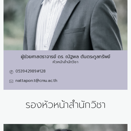
ผู้ช่วยศาสตราจารย์ ดร.
ณัฐพล ตันตระกูลทรัพย์
หัวหน้าสำนักวิชา
053942989#128
nattapon.t@cmu.ac.th
รองหัวหน้าสำนักวิชา