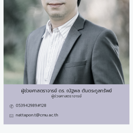
ผู้ช่วยศาสตราจารย์ ดร.
ณัฐพล ตันตระกูลทรัพย์
ผู้ช่วยศาสตราจารย์
053942989#128
nattapon.t@cmu.ac.th