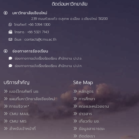
ติดต่อมหาวิทยาลัย
มหาวิทยาลัยเชียงใหม่
239 ถนนห้วยแก้ว ต.สุเทพ อ.เมือง จ.เชียงใหม่ 50200
โทรศัพท์ :+66 5394 1300
โทรสาร : +66 5321 7143
อีเมล : contacts@cmu.ac.th
ช่องทางการร้องเรียน
ช่องทางการแจ้งเรื่องร้องเรียน สำนักงาน ป.ป.ช.
ช่องทางการแจ้งเรื่องร้องเรียน สำนักงาน ป.ป.ท.
บริการสำคัญ
Site Map
เบอร์โทรศัพท์ มช.
หลักสูตร
แผนที่มหาวิทยาลัยเชียงใหม่
การศึกษา
การบริจาค*
คณะและหน่วยงาน
CMU MAIL
ข่าวสาร
CMU MIS
เกี่ยวกับ มช.
สำหรับเจ้าหน้าที่
ข้อมูลสาธารณะ
ติดต่อเรา