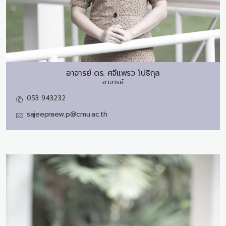
อาจารย์ ดร.
ศจีแพรว โปธิกุล
อาจารย์
053 943232
sajeepraew.p@cmu.ac.th