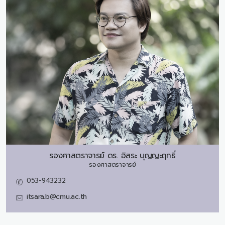
รองศาสตราจารย์ ดร.
อิสระ บุญญะฤทธิ์
รองศาสตราจารย์
053-943232
itsara.b@cmu.ac.th