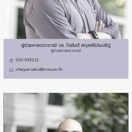
ผู้ช่วยศาสตราจารย์ ดร.
ไชยันต์ สกุลศรีประเสริฐ
ผู้ช่วยศาสตราจารย์
053-943232
chaiyun.sakul@cmu.ac.th