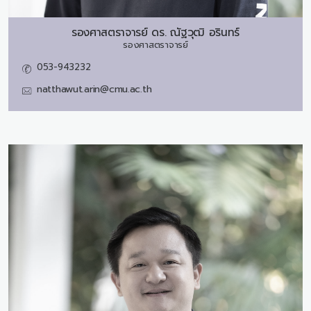
รองศาสตราจารย์ ดร.
ณัฐวุฒิ อรินทร์
รองศาสตราจารย์
053-943232
natthawut.arin@cmu.ac.th