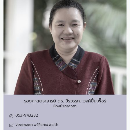
รองศาสตราจารย์ ดร.
วีรวรรณ วงศ์ปิ่นเพ็ชร์
หัวหน้าภาควิชา
053-943232
veerawan.w@cmu.ac.th