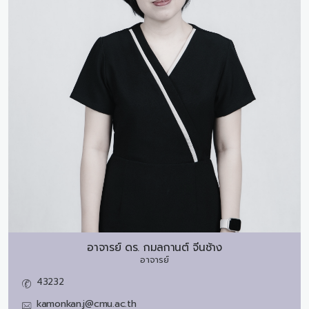
อาจารย์ ดร.
กมลกานต์ จีนช้าง
อาจารย์
43232
kamonkan.j@cmu.ac.th