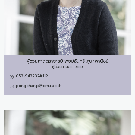
ผู้ช่วยศาสตราจารย์
พงษ์จันทร์ ภูษาพานิชย์
ผู้ช่วยศาสตราจารย์
053-943232#112
pongchan.p@cmu.ac.th