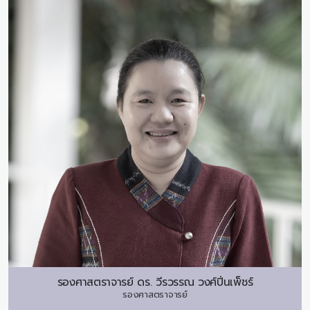
รองศาสตราจารย์ ดร.
วีรวรรณ วงศ์ปิ่นเพ็ชร์
รองศาสตราจารย์