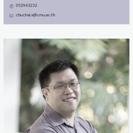
053943232
chuchai.s@cmu.ac.th