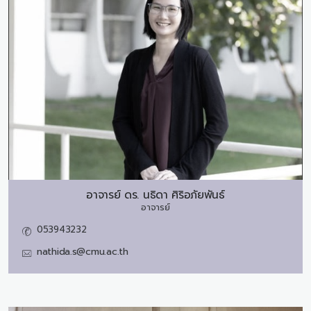
อาจารย์ ดร.
นธิดา ศิริอภัยพันธ์
อาจารย์
053943232
nathida.s@cmu.ac.th