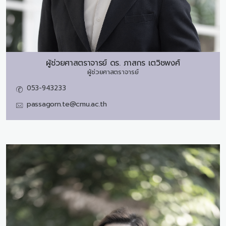
ผู้ช่วยศาสตราจารย์ ดร.
ภาสกร เตวิชพงศ์
ผู้ช่วยศาสตราจารย์
053-943233
passagorn.te@cmu.ac.th