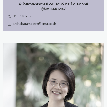
ผู้ช่วยศาสตราจารย์ ดร.
อาชว์บารมี ถปะติวงศ์
ผู้ช่วยศาสตราจารย์
053-943232
archabaramee.m@cmu.ac.th