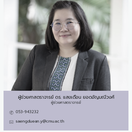
ผู้ช่วยศาสตราจารย์ ดร.
แสงเดือน ยอดอัญมณีวงศ์
ผู้ช่วยศาสตราจารย์
053-943232
saengduean.y@cmu.ac.th