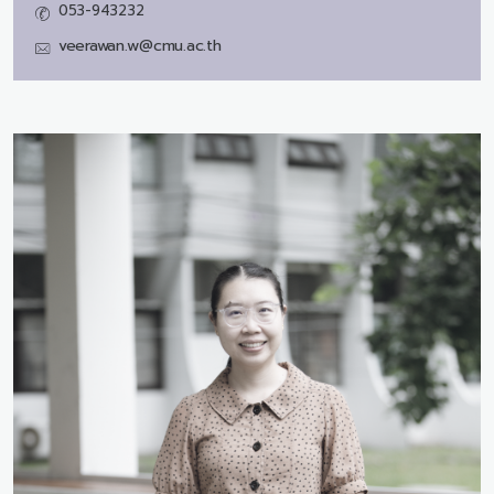
053-943232
veerawan.w@cmu.ac.th