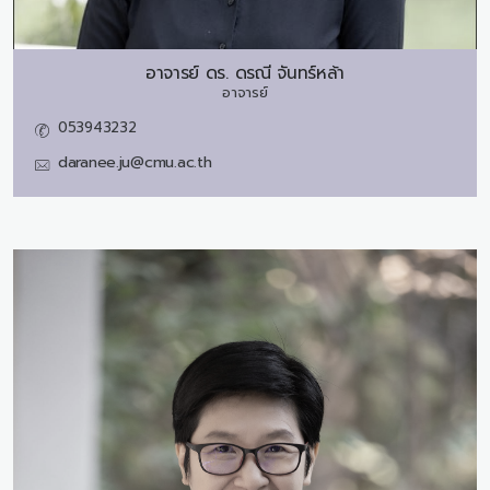
อาจารย์ ดร.
ดรณี จันทร์หล้า
อาจารย์
053943232
daranee.ju@cmu.ac.th