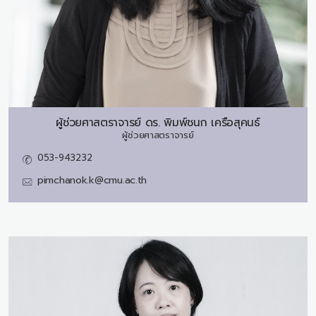
ผู้ช่วยศาสตราจารย์ ดร.
พิมพ์ชนก เครือสุคนธ์
ผู้ช่วยศาสตราจารย์
053-943232
pimchanok.k@cmu.ac.th