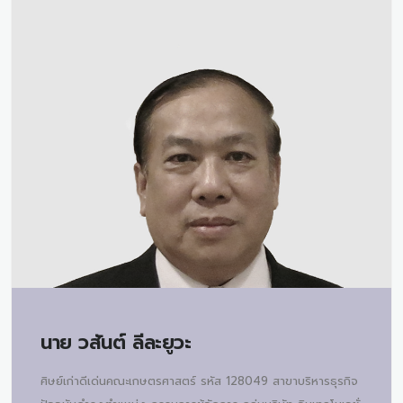
นาย
วสันต์ ลีละยูวะ
ศิษย์เก่าดีเด่นคณะเกษตรศาสตร์ รหัส 128049 สาขาบริหารธุรกิจ