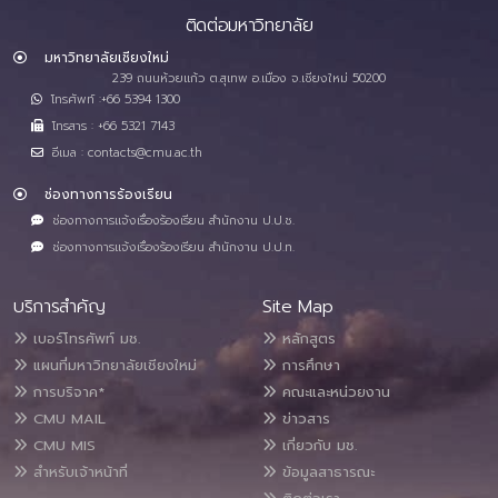
ติดต่อมหาวิทยาลัย
มหาวิทยาลัยเชียงใหม่
239 ถนนห้วยแก้ว ต.สุเทพ อ.เมือง จ.เชียงใหม่ 50200
โทรศัพท์ :+66 5394 1300
โทรสาร : +66 5321 7143
อีเมล : contacts@cmu.ac.th
ช่องทางการร้องเรียน
ช่องทางการแจ้งเรื่องร้องเรียน สำนักงาน ป.ป.ช.
ช่องทางการแจ้งเรื่องร้องเรียน สำนักงาน ป.ป.ท.
บริการสำคัญ
Site Map
เบอร์โทรศัพท์ มช.
หลักสูตร
แผนที่มหาวิทยาลัยเชียงใหม่
การศึกษา
การบริจาค*
คณะและหน่วยงาน
CMU MAIL
ข่าวสาร
CMU MIS
เกี่ยวกับ มช.
สำหรับเจ้าหน้าที่
ข้อมูลสาธารณะ