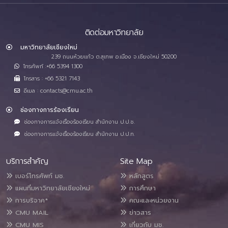
ติดต่อมหาวิทยาลัย
มหาวิทยาลัยเชียงใหม่
239 ถนนห้วยแก้ว ต.สุเทพ อ.เมือง จ.เชียงใหม่ 50200
โทรศัพท์ :+66 5394 1300
โทรสาร : +66 5321 7143
อีเมล : contacts@cmu.ac.th
ช่องทางการร้องเรียน
ช่องทางการแจ้งเรื่องร้องเรียน สำนักงาน ป.ป.ช.
ช่องทางการแจ้งเรื่องร้องเรียน สำนักงาน ป.ป.ท.
บริการสำคัญ
Site Map
เบอร์โทรศัพท์ มช.
หลักสูตร
แผนที่มหาวิทยาลัยเชียงใหม่
การศึกษา
การบริจาค*
คณะและหน่วยงาน
CMU MAIL
ข่าวสาร
CMU MIS
เกี่ยวกับ มช.