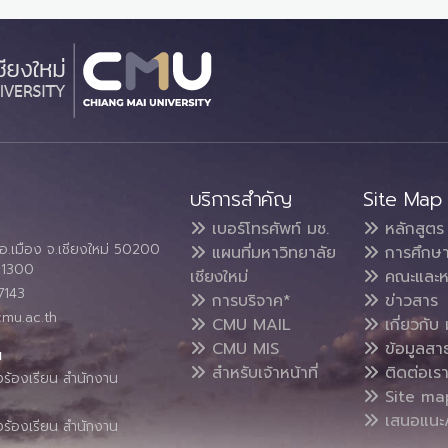
บริการสำคัญ
Site Map
เบอร์โทรศัพท์ มช.
หลักสูตร
อ.เมือง จ.เชียงใหม่ 50200
แผนที่มหาวิทยาลัย
การศึกษ
4 1300
เชียงใหม่
คณะและห
7143
การบริจาค*
ข่าวสาร
cmu.ac.th
CMU MAIL
เกี่ยวกับ 
CMU MIS
ข้อมูลสา
น
สำหรับเจ้าหน้าที่
ติดต่อเร
งร้องเรียน สำนักงาน
Site ma
เสนอแนะ/
งร้องเรียน สำนักงาน