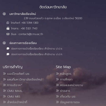
ติดต่อมหาวิทยาลัย
มหาวิทยาลัยเชียงใหม่
239 ถนนห้วยแก้ว ต.สุเทพ อ.เมือง จ.เชียงใหม่ 50200
โทรศัพท์ :+66 5394 1300
โทรสาร : +66 5321 7143
อีเมล : contacts@cmu.ac.th
ช่องทางการร้องเรียน
ช่องทางการแจ้งเรื่องร้องเรียน สำนักงาน ป.ป.ช.
ช่องทางการแจ้งเรื่องร้องเรียน สำนักงาน ป.ป.ท.
บริการสำคัญ
Site Map
เบอร์โทรศัพท์ มช.
หลักสูตร
แผนที่มหาวิทยาลัยเชียงใหม่
การศึกษา
การบริจาค*
คณะและหน่วยงาน
CMU MAIL
ข่าวสาร
CMU MIS
เกี่ยวกับ มช.
สำหรับเจ้าหน้าที่
ข้อมูลสาธารณะ