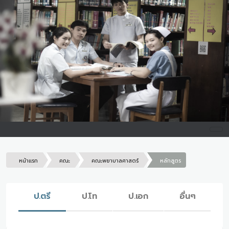
หน้าแรก
คณะ
คณะพยาบาลศาสตร์
หลักสูตร
ป.ตรี
ป.โท
ป.เอก
อื่นๆ