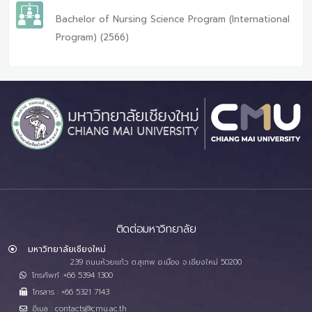
Bachelor of Nursing Science Program (International
Program) (2566)
ติดต่อมหาวิทยาลัย
มหาวิทยาลัยเชียงใหม่
239 ถนนห้วยแก้ว ต.สุเทพ อ.เมือง จ.เชียงใหม่ 50200
โทรศัพท์ :+66 5394 1300
โทรสาร : +66 5321 7143
อีเมล : contacts@cmu.ac.th