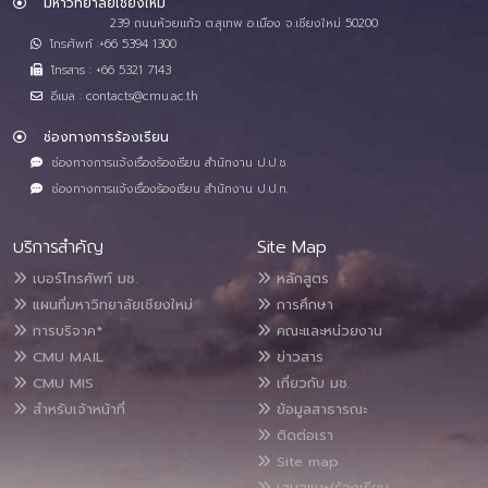
มหาวิทยาลัยเชียงใหม่
239 ถนนห้วยแก้ว ต.สุเทพ อ.เมือง จ.เชียงใหม่ 50200
โทรศัพท์ :+66 5394 1300
โทรสาร : +66 5321 7143
อีเมล : contacts@cmu.ac.th
ช่องทางการร้องเรียน
ช่องทางการแจ้งเรื่องร้องเรียน สำนักงาน ป.ป.ช.
ช่องทางการแจ้งเรื่องร้องเรียน สำนักงาน ป.ป.ท.
บริการสำคัญ
Site Map
เบอร์โทรศัพท์ มช.
หลักสูตร
แผนที่มหาวิทยาลัยเชียงใหม่
การศึกษา
การบริจาค*
คณะและหน่วยงาน
CMU MAIL
ข่าวสาร
CMU MIS
เกี่ยวกับ มช.
สำหรับเจ้าหน้าที่
ข้อมูลสาธารณะ
ติดต่อเรา
Site map
เสนอแนะ/ร้องเรียน