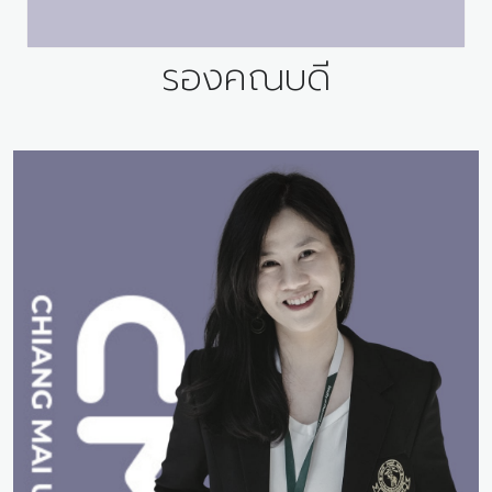
รองคณบดี