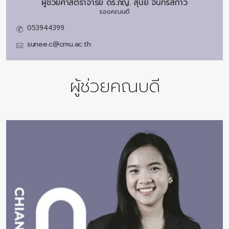
ผู้ช่วยศาสตราจารย์ ดร.ภญ.
สุนีย์ จันทร์สกาว
รองคณบดี
053944399
sunee.c@cmu.ac.th
ผู้ช่วยคณบดี