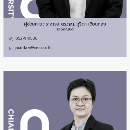
ผู้ช่วยศาสตราจารย์ ดร.ภญ.
ภูริดา เวียนทอง
รองคณบดี
053-941506
purida.v@cmu.ac.th