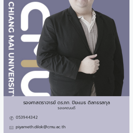
รองศาสตราจารย์ ดร.ภก.
ปิยะเมธ ดิลกธรสกุล
รองคณบดี
053944342
piyameth.dilok@cmu.ac.th