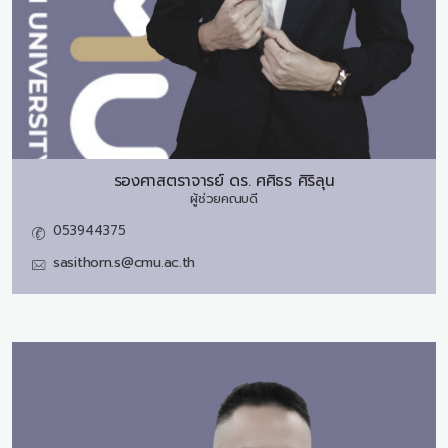
รองศาสตราจารย์ ดร.
ศศิธร ศิริลุน
ผู้ช่วยคณบดี
053944375
sasithorn.s@cmu.ac.th