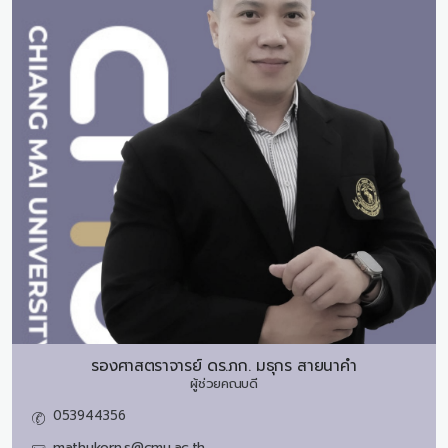
รองศาสตราจารย์ ดร.ภก.
มธุกร สายนาคำ
ผู้ช่วยคณบดี
053944356
mathukorn.s@cmu.ac.th