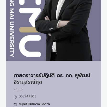
ศาสตราจารย์ปฏิบัติ ดร. ภก.
สุพัฒน์
จิรานุสรณ์กุล
คณบดี
053944303
supat.jira@cmu.ac.th