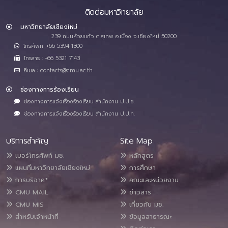
ติดต่อมหาวิทยาลัย
มหาวิทยาลัยเชียงใหม่
239 ถนนห้วยแก้ว ต.สุเทพ อ.เมือง จ.เชียงใหม่ 50200
โทรศัพท์ :+66 5394 1300
โทรสาร : +66 5321 7143
อีเมล : contacts@cmu.ac.th
ช่องทางการร้องเรียน
ช่องทางการแจ้งเรื่องร้องเรียน สำนักงาน ป.ป.ช.
ช่องทางการแจ้งเรื่องร้องเรียน สำนักงาน ป.ป.ท.
บริการสำคัญ
Site Map
เบอร์โทรศัพท์ มช.
หลักสูตร
แผนที่มหาวิทยาลัยเชียงใหม่
การศึกษา
การบริจาค*
คณะและหน่วยงาน
CMU MAIL
ข่าวสาร
CMU MIS
เกี่ยวกับ มช.
สำหรับเจ้าหน้าที่
ข้อมูลสาธารณะ