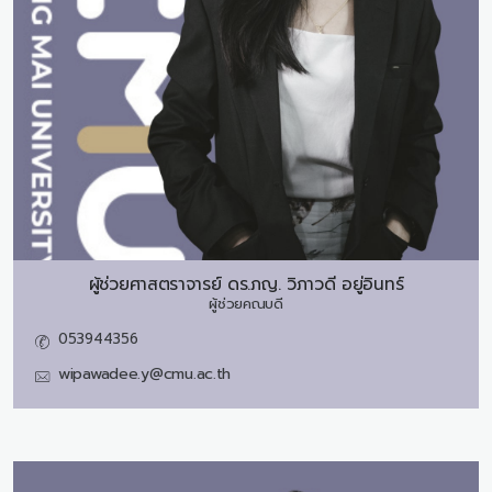
ผู้ช่วยศาสตราจารย์ ดร.ภญ.
วิภาวดี อยู่อินทร์
ผู้ช่วยคณบดี
053944356
wipawadee.y@cmu.ac.th