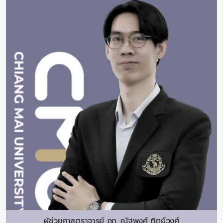
ผู้ช่วยศาสตราจารย์ ภก.
ณัฐพงศ์ ทิตย์วงศ์