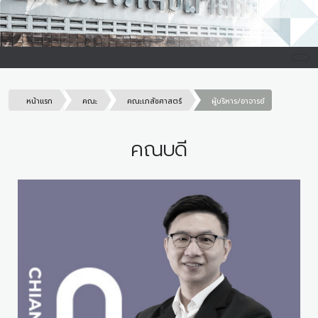
หน้าแรก
คณะ
คณะเภสัชศาสตร์
ผู้บริหาร/อาจารย์
คณบดี