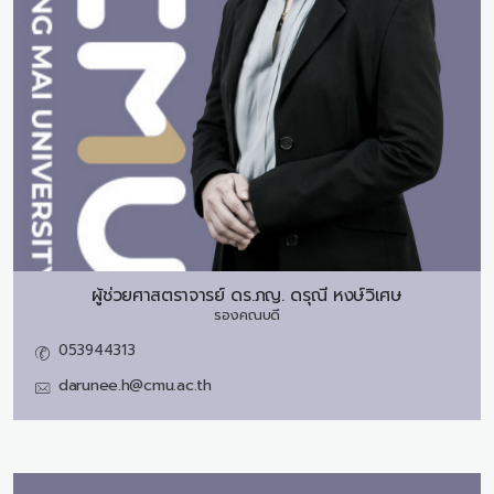
ผู้ช่วยศาสตราจารย์ ดร.ภญ.
ดรุณี หงษ์วิเศษ
รองคณบดี
053944313
darunee.h@cmu.ac.th