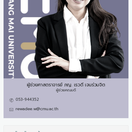
ผู้ช่วยศาสตราจารย์ ภญ.
เรวดี เจนร่วมจิต
ผู้ช่วยคณบดี
053-944352
rewadee.w@cmu.ac.th