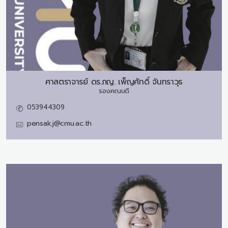
ศาสตราจารย์ ดร.ภญ.
เพ็ญศักดิ์ จันทราวุธ
รองคณบดี
053944309
pensak.j@cmu.ac.th