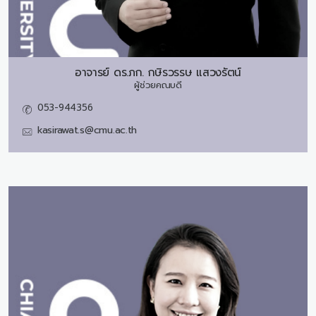
อาจารย์ ดร.ภก.
กษิรวรรษ แสวงรัตน์
ผู้ช่วยคณบดี
053-944356
kasirawat.s@cmu.ac.th