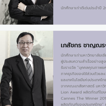
นักศึกษาเก่าดีเด่นประจำปี 
เภสัชกร
ชาญณรงค
นักศึกษาเก่ามหาวิทยาลัยเชีย
ผู้ประสบความสำเร็จอย่างสูง
รับรางวัล “บุคคลคุณภาพแห
ภาคธุรกิจของใช้ส่วนตัวและ
และเทคโนโลยีแห่งประเทศไทย 
จากคณะเภสัชศาสตร์ มหาวิทย
Lion Award ผลิตภัณฑ์โ
Cannes The Winner 2015 
ผลิตภัณฑ์ของประเทศไทย” 