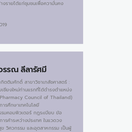
างรายได้แก่ชุมชนเพื่อความั่นคง
2019
ุวรรณ ลีลารัศมี
ตติมศักดิ์ สาขาวิชาเภสัชศาสตร์ :
ยเชียงใหม่ท่านแรกที่ได้ดำรงตำแหน่ง
Pharmacy Council of Thailand)
ัย การศึกษาเทคโนโลยี
รมคอมพิวเตอร์ กฎระเบียบ ข้อ
การค้าระหว่างประเทศ ในแวดวง
ข วิศวกรรม และอุตสาหกรรม เป็นผู้