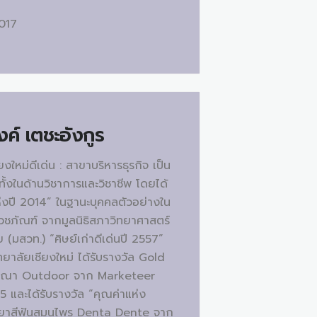
2017
์ เตชะอังกูร
งใหม่ดีเด่น : สาขาบริหารธุรกิจ เป็น
ทั้งในด้านวิชาการและวิชาชีพ โดยได้
่งปี 2014” ในฐานะบุคคลตัวอย่างใน
เวชภัณฑ์ จากมูลนิธิสภาวิทยาศาสตร์
(มสวท.) “ศิษย์เก่าดีเด่นปี 2557”
าลัยเชียงใหม่ ได้รับรางวัล Gold
ฆษณา Outdoor จาก Marketeer
และได้รับรางวัล “คุณค่าแห่ง
ยาสีฟันสมุนไพร Denta Dente จาก