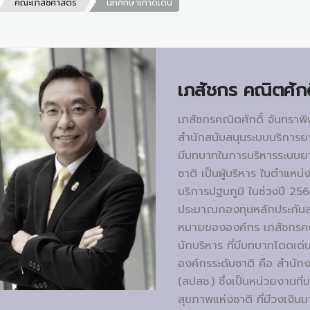
คณะเภสัชศาสตร์
นักศึกษาเก่าดีเด่น
เภสัชกร
คณิตศักด
เภสัชกรคณิตศักดิ์ จันทราพ
สำนักสนับสนุนระบบบริการย
มีบทบาทในการบริหารระบบยา
ชาติ เป็นผู้บริหาร ในตำแหน
บริการปฐมภูมิ ในช่วงปี 256
ประมาณกองทุนหลักประกันสุข
หมายขององค์กร เภสัชกรคณิ
นักบริหาร ที่มีบทบาทโดดเด่
องค์กรระดับชาติ คือ สำนัก
(สปสช.) ซึ่งเป็นหน่วยงานท
สุขภาพแห่งชาติ ที่มีวงเงิน