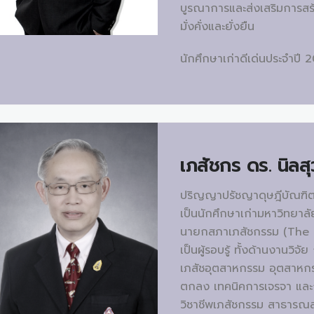
บูรณาการและส่งเสริมการสร้
มั่งคั่งและยั่งยืน
นักศึกษาเก่าดีเด่นประจำปี 
เภสัชกร ดร.
นิลส
ปริญญาปรัชญาดุษฎีบัณฑิตกิ
เป็นนักศึกษาเก่ามหาวิทยาลั
นายกสภาเภสัชกรรม (The 
เป็นผู้รอบรู้ ทั้งด้านงานวิจ
เภสัชอุตสาหกรรม อุตสาหกร
ตกลง เทคนิคการเจรจา และ
วิชาชีพเภสัชกรรม สาธารณสุ