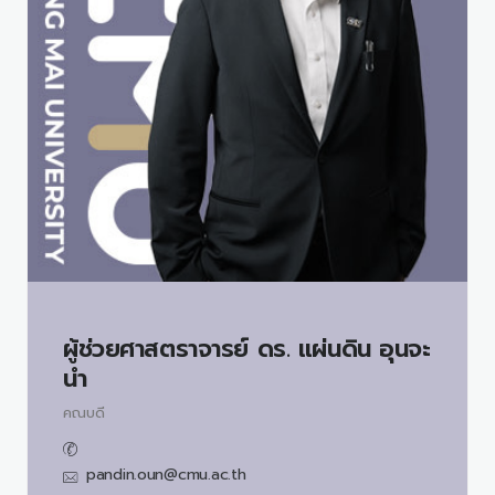
ผู้ช่วยศาสตราจารย์ ดร.
แผ่นดิน อุนจะ
นำ
คณบดี
pandin.oun@cmu.ac.th