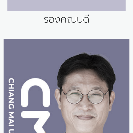
รองคณบดี