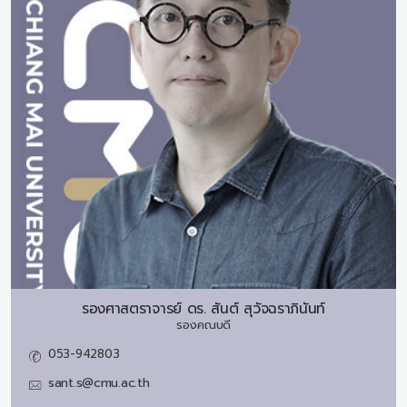
รองศาสตราจารย์ ดร.
สันต์ สุวัจฉราภินันท์
รองคณบดี
053-942803
sant.s@cmu.ac.th