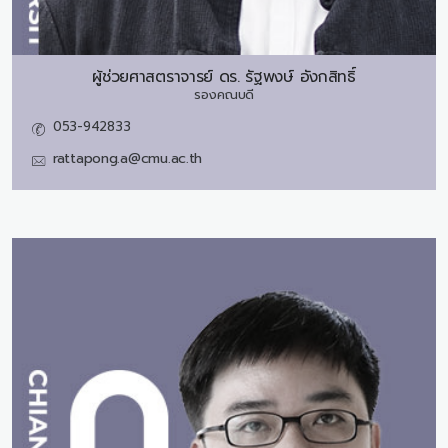
ผู้ช่วยศาสตราจารย์ ดร.
รัฐพงษ์ อังกสิทธิ์
รองคณบดี
053-942833
rattapong.a@cmu.ac.th