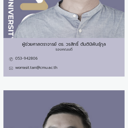
ผู้ช่วยศาสตราจารย์ ดร.
วรสิทธิ์ ตันตินิพันธุ์กุล
รองคณบดี
053-942806
worrasit.tan@cmu.ac.th