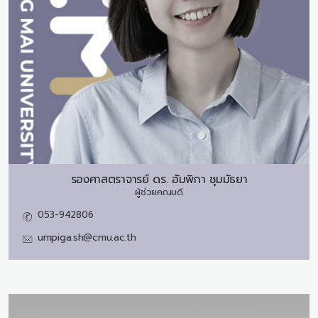
รองศาสตราจารย์ ดร.
อัมพิกา ชุมมัธยา
ผู้ช่วยคณบดี
053-942806
umpiga.sh@cmu.ac.th