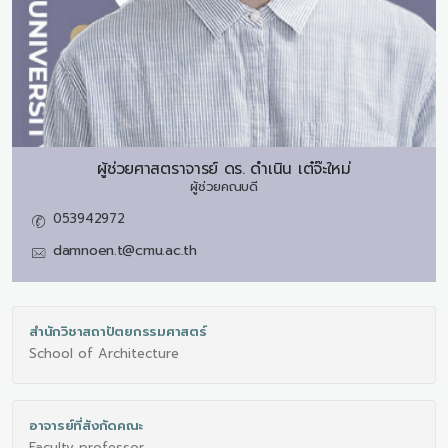
ผู้ช่วยศาสตราจารย์ ดร.
ดำเนิน เต๋จ๊ะใหม่
ผู้ช่วยคณบดี
053942972
damnoen.t@cmu.ac.th
สำนักวิชาสถาปัตยกรรมศาสตร์
School of Architecture
อาจารย์ที่สังกัดคณะ
Faculty professor