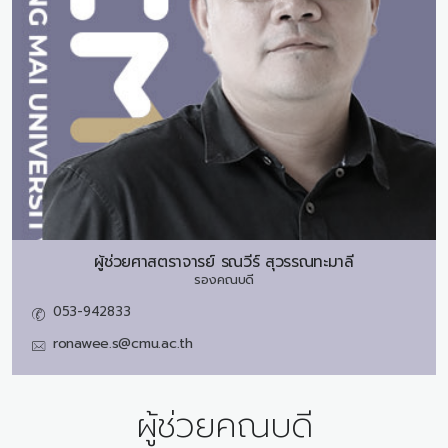
ผู้ช่วยศาสตราจารย์
รณวีร์ สุวรรณทะมาลี
รองคณบดี
053-942833
ronawee.s@cmu.ac.th
ผู้ช่วยคณบดี