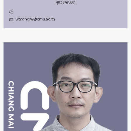
ผู้ช่วยคณบดี
warong.w@cmu.ac.th