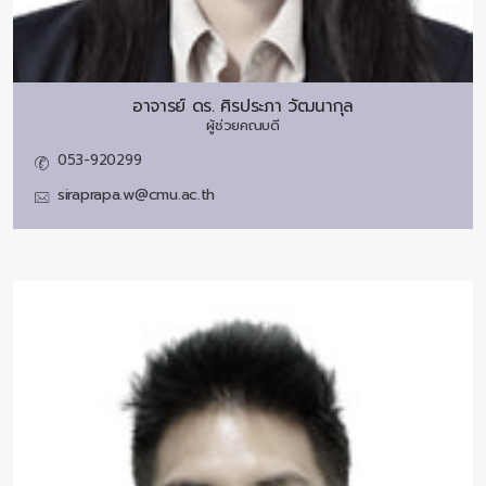
อาจารย์ ดร.
ศิรประภา วัฒนากุล
ผู้ช่วยคณบดี
053-920299
siraprapa.w@cmu.ac.th