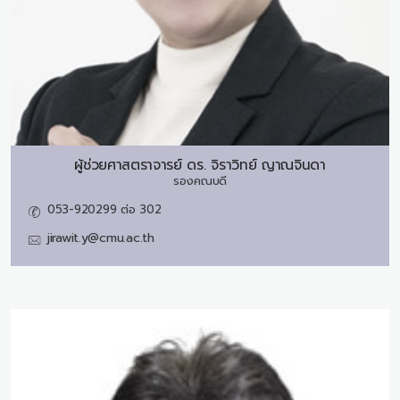
ผู้ช่วยศาสตราจารย์ ดร.
จิราวิทย์ ญาณจินดา
รองคณบดี
053-920299 ต่อ 302
jirawit.y@cmu.ac.th