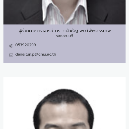
ผู้ช่วยศาสตราจารย์ ดร.
ดนัยธัญ พงษ์พัชราธรเทพ
รองคณบดี
053920299
danaitun.p@cmu.ac.th