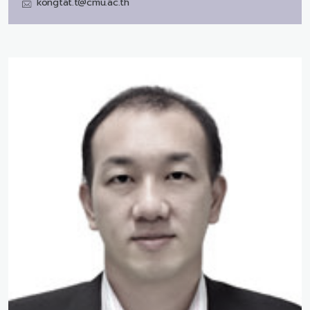
kongtat.t@cmu.ac.th