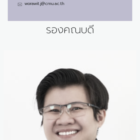
worawit.j@cmu.ac.th
รองคณบดี