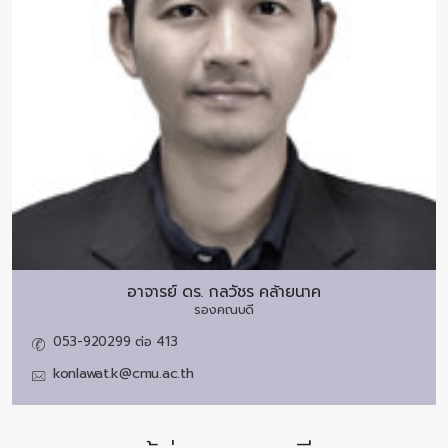
อาจารย์ ดร.
กลวัชร คล้ายนาค
รองคณบดี
053-920299 ต่อ 413
konlawat.k@cmu.ac.th