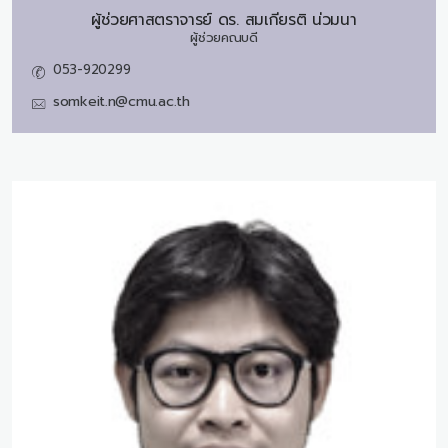
ผู้ช่วยศาสตราจารย์ ดร.
สมเกียรติ น่วมนา
ผู้ช่วยคณบดี
053-920299
somkeit.n@cmu.ac.th