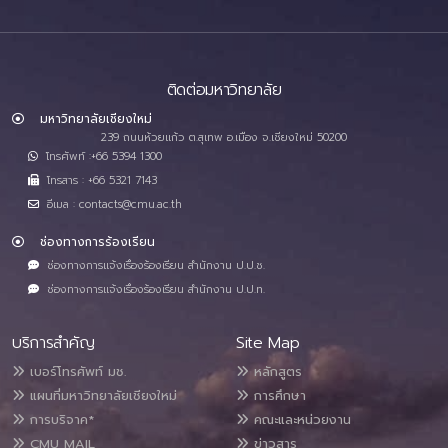
ติดต่อมหาวิทยาลัย
มหาวิทยาลัยเชียงใหม่
239 ถนนห้วยแก้ว ต.สุเทพ อ.เมือง จ.เชียงใหม่ 50200
โทรศัพท์ :+66 5394 1300
โทรสาร : +66 5321 7143
อีเมล : contacts@cmu.ac.th
ช่องทางการร้องเรียน
ช่องทางการแจ้งเรื่องร้องเรียน สำนักงาน ป.ป.ช.
ช่องทางการแจ้งเรื่องร้องเรียน สำนักงาน ป.ป.ท.
บริการสำคัญ
Site Map
เบอร์โทรศัพท์ มช.
หลักสูตร
แผนที่มหาวิทยาลัยเชียงใหม่
การศึกษา
การบริจาค*
คณะและหน่วยงาน
CMU MAIL
ข่าวสาร