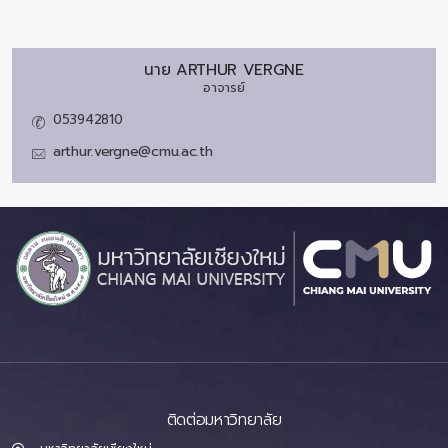
นาย
ARTHUR VERGNE
อาจารย์
053942810
arthur.vergne@cmu.ac.th
ติดต่อมหาวิทยาลัย