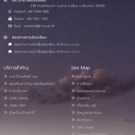
มหาวิทยาลัยเชียงใหม่
239 ถนนห้วยแก้ว ต.สุเทพ อ.เมือง จ.เชียงใหม่ 50200
โทรศัพท์ :+66 5394 1300
โทรสาร : +66 5321 7143
อีเมล : contacts@cmu.ac.th
ช่องทางการร้องเรียน
ช่องทางการแจ้งเรื่องร้องเรียน สำนักงาน ป.ป.ช.
ช่องทางการแจ้งเรื่องร้องเรียน สำนักงาน ป.ป.ท.
บริการสำคัญ
Site Map
เบอร์โทรศัพท์ มช.
หลักสูตร
แผนที่มหาวิทยาลัยเชียงใหม่
การศึกษา
การบริจาค*
คณะและหน่วยงาน
CMU MAIL
ข่าวสาร
CMU MIS
เกี่ยวกับ มช.
สำหรับเจ้าหน้าที่
ข้อมูลสาธารณะ
ติดต่อเรา
Site map
เสนอแนะ/ร้องเรียน