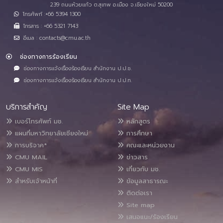
239 ถนนห้วยแก้ว ต.สุเทพ อ.เมือง จ.เชียงใหม่ 50200
โทรศัพท์ :+66 5394 1300
โทรสาร : +66 5321 7143
อีเมล : contacts@cmu.ac.th
ช่องทางการร้องเรียน
ช่องทางการแจ้งเรื่องร้องเรียน สำนักงาน ป.ป.ช.
ช่องทางการแจ้งเรื่องร้องเรียน สำนักงาน ป.ป.ท.
บริการสำคัญ
Site Map
เบอร์โทรศัพท์ มช.
หลักสูตร
แผนที่มหาวิทยาลัยเชียงใหม่
การศึกษา
การบริจาค*
คณะและหน่วยงาน
CMU MAIL
ข่าวสาร
CMU MIS
เกี่ยวกับ มช.
สำหรับเจ้าหน้าที่
ข้อมูลสาธารณะ
ติดต่อเรา
Site map
เสนอแนะ/ร้องเรียน